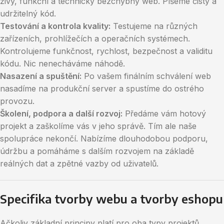
živý, funkční a technicky bezchybný web. Píšeme čistý a
udržitelný kód.
Testování a kontrola kvality:
Testujeme na různých
zařízeních, prohlížečích a operačních systémech.
Kontrolujeme funkčnost, rychlost, bezpečnost a validitu
kódu. Nic nenecháváme náhodě.
Nasazení a spuštění:
Po vašem finálním schválení web
nasadíme na produkční server a spustíme do ostrého
provozu.
Školení, podpora a další rozvoj:
Předáme vám hotový
projekt a zaškolíme vás v jeho správě. Tím ale naše
spolupráce nekončí. Nabízíme dlouhodobou podporu,
údržbu a pomáháme s dalším rozvojem na základě
reálných dat a zpětné vazby od uživatelů.
Specifika tvorby webu a tvorby eshopu
Ačkoliv základní principy platí pro oba typy projektů,