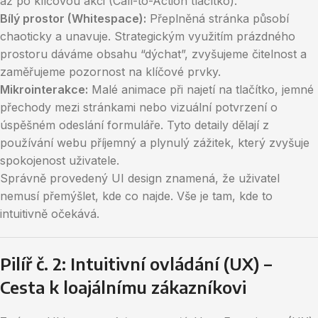
až po klíčovou akci (Call-to-Action tlačítko).
Bílý prostor (Whitespace):
Přeplněná stránka působí
chaoticky a unavuje. Strategickým využitím prázdného
prostoru dáváme obsahu “dýchat”, zvyšujeme čitelnost a
zaměřujeme pozornost na klíčové prvky.
Mikrointerakce:
Malé animace při najetí na tlačítko, jemné
přechody mezi stránkami nebo vizuální potvrzení o
úspěšném odeslání formuláře. Tyto detaily dělají z
používání webu příjemný a plynulý zážitek, který zvyšuje
spokojenost uživatele.
Správně provedený UI design znamená, že uživatel
nemusí přemýšlet, kde co najde. Vše je tam, kde to
intuitivně očekává.
Pilíř č. 2: Intuitivní ovládání (UX) –
Cesta k loajálnímu zákazníkovi