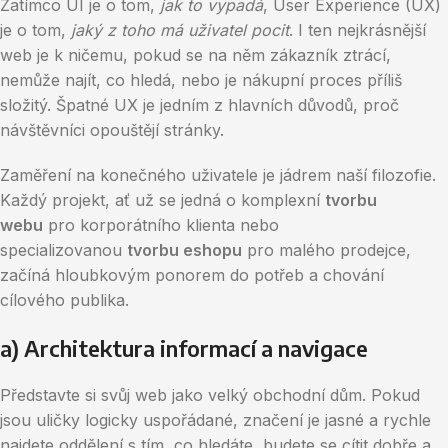
Zatímco UI je o tom,
jak to vypadá
, User Experience (UX)
je o tom,
jaký z toho má uživatel pocit
. I ten nejkrásnější
web je k ničemu, pokud se na něm zákazník ztrácí,
nemůže najít, co hledá, nebo je nákupní proces příliš
složitý. Špatné UX je jedním z hlavních důvodů, proč
návštěvníci opouštějí stránky.
Zaměření na konečného uživatele je jádrem naší filozofie.
Každý projekt, ať už se jedná o komplexní
tvorbu
webu
pro korporátního klienta nebo
specializovanou
tvorbu eshopu
pro malého prodejce,
začíná hloubkovým ponorem do potřeb a chování
cílového publika.
a) Architektura informací a navigace
Představte si svůj web jako velký obchodní dům. Pokud
jsou uličky logicky uspořádané, značení je jasné a rychle
najdete oddělení s tím, co hledáte, budete se cítit dobře a