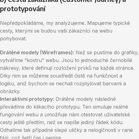
prototypování
Nepředpokládáme, my analyzujeme. Mapujeme typické
cesty, kterými se budou vaši zákazníci na webu
pohybovat.
Drátěné modely (Wireframes):
Než se pustíme do grafiky,
vytváříme “kostru” webu. Jsou to jednoduché černobílé
nákresy, které definují rozložení prvků na každé stránce.
Díky nim se můžeme soustředit čistě na funkčnost a
logiku, aniž bychom se nechali rozptylovat barvami a
obrázky.
Interaktivní prototypy:
Drátěné modely následně
převádíme do klikacího prototypu. Ten simuluje reálné
fungování webu a umožňuje nám otestovat uživatelské
cesty ještě předtím, než se napíše jediný řádek kódu.
Odhalíme tak případné slepé uličky a nelogičnosti v rané
fázi, což šetří čas i peníze.