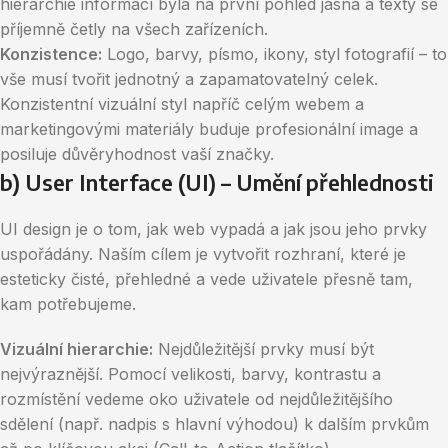
hierarchie informací byla na první pohled jasná a texty se
příjemně četly na všech zařízeních.
Konzistence:
Logo, barvy, písmo, ikony, styl fotografií – to
vše musí tvořit jednotný a zapamatovatelný celek.
Konzistentní vizuální styl napříč celým webem a
marketingovými materiály buduje profesionální image a
posiluje důvěryhodnost vaší značky.
b) User Interface (UI) – Umění přehlednosti
UI design je o tom, jak web vypadá a jak jsou jeho prvky
uspořádány. Naším cílem je vytvořit rozhraní, které je
esteticky čisté, přehledné a vede uživatele přesně tam,
kam potřebujeme.
Vizuální hierarchie:
Nejdůležitější prvky musí být
nejvýraznější. Pomocí velikosti, barvy, kontrastu a
rozmístění vedeme oko uživatele od nejdůležitějšího
sdělení (např. nadpis s hlavní výhodou) k dalším prvkům