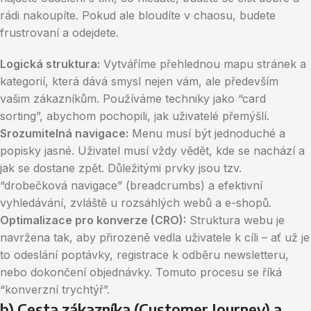
rádi nakoupíte. Pokud ale bloudíte v chaosu, budete
frustrovaní a odejdete.
Logická struktura:
Vytváříme přehlednou mapu stránek a
kategorií, která dává smysl nejen vám, ale především
vašim zákazníkům. Používáme techniky jako “card
sorting”, abychom pochopili, jak uživatelé přemýšlí.
Srozumitelná navigace:
Menu musí být jednoduché a
popisky jasné. Uživatel musí vždy vědět, kde se nachází a
jak se dostane zpět. Důležitými prvky jsou tzv.
“drobečková navigace” (breadcrumbs) a efektivní
vyhledávání, zvláště u rozsáhlých webů a e-shopů.
Optimalizace pro konverze (CRO):
Struktura webu je
navržena tak, aby přirozeně vedla uživatele k cíli – ať už je
to odeslání poptávky, registrace k odběru newsletteru,
nebo dokončení objednávky. Tomuto procesu se říká
“konverzní trychtýř”.
b) Cesta zákazníka (Customer Journey) a