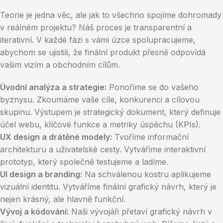
Teorie je jedna věc, ale jak to všechno spojíme dohromady
v reálném projektu? Náš proces je transparentní a
iterativní. V každé fázi s vámi úzce spolupracujeme,
abychom se ujistili, že finální produkt přesně odpovídá
vašim vizím a obchodním cílům.
Úvodní analýza a strategie:
Ponoříme se do vašeho
byznysu. Zkoumáme vaše cíle, konkurenci a cílovou
skupinu. Výstupem je strategický dokument, který definuje
účel webu, klíčové funkce a metriky úspěchu (KPIs).
UX design a drátěné modely:
Tvoříme informační
architekturu a uživatelské cesty. Vytváříme interaktivní
prototyp, který společně testujeme a ladíme.
UI design a branding:
Na schválenou kostru aplikujeme
vizuální identitu. Vytváříme finální grafický návrh, který je
nejen krásný, ale hlavně funkční.
Vývoj a kódování:
Naši vývojáři přetaví grafický návrh v