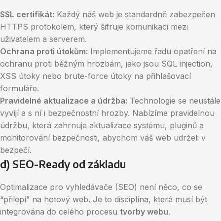
SSL certifikát:
Každý náš web je standardně zabezpečen
HTTPS protokolem, který šifruje komunikaci mezi
uživatelem a serverem.
Ochrana proti útokům:
Implementujeme řadu opatření na
ochranu proti běžným hrozbám, jako jsou SQL injection,
XSS útoky nebo brute-force útoky na přihlašovací
formuláře.
Pravidelné aktualizace a údržba:
Technologie se neustále
vyvíjí a s ní i bezpečnostní hrozby. Nabízíme pravidelnou
údržbu, která zahrnuje aktualizace systému, pluginů a
monitorování bezpečnosti, abychom váš web udrželi v
bezpečí.
d) SEO-Ready od základu
Optimalizace pro vyhledávače (SEO) není něco, co se
“přilepí” na hotový web. Je to disciplína, která musí být
integrována do celého procesu
tvorby webu
.