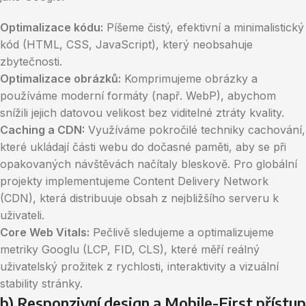
Optimalizace kódu:
Píšeme čistý, efektivní a minimalistický
kód (HTML, CSS, JavaScript), který neobsahuje
zbytečnosti.
Optimalizace obrázků:
Komprimujeme obrázky a
používáme moderní formáty (např. WebP), abychom
snížili jejich datovou velikost bez viditelné ztráty kvality.
Caching a CDN:
Využíváme pokročilé techniky cachování,
které ukládají části webu do dočasné paměti, aby se při
opakovaných návštěvách načítaly bleskově. Pro globální
projekty implementujeme Content Delivery Network
(CDN), která distribuuje obsah z nejbližšího serveru k
uživateli.
Core Web Vitals:
Pečlivě sledujeme a optimalizujeme
metriky Googlu (LCP, FID, CLS), které měří reálný
uživatelský prožitek z rychlosti, interaktivity a vizuální
stability stránky.
b) Responzivní design a Mobile-First přístup