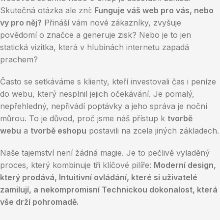
Skutečná otázka ale zní:
Funguje váš web pro vás, nebo
vy pro něj?
Přináší vám nové zákazníky, zvyšuje
povědomí o značce a generuje zisk? Nebo je to jen
statická vizitka, která v hlubinách internetu zapadá
prachem?
Často se setkáváme s klienty, kteří investovali čas i peníze
do webu, který nesplnil jejich očekávání. Je pomalý,
nepřehledný, nepřivádí poptávky a jeho správa je noční
můrou. To je důvod, proč jsme náš přístup k
tvorbě
webu
a
tvorbě eshopu
postavili na zcela jiných základech.
Naše tajemství není žádná magie. Je to pečlivě vyladěný
proces, který kombinuje tři klíčové pilíře:
Moderní design,
který prodává, Intuitivní ovládání, které si uživatelé
zamilují, a nekompromisní Technickou dokonalost, která
vše drží pohromadě.